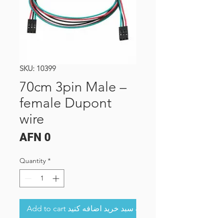
SKU: 10399
70cm 3pin Male –
female Dupont
wire
Price
AFN 0
Quantity
*
Add to cart به سبد خرید اضافه کنید