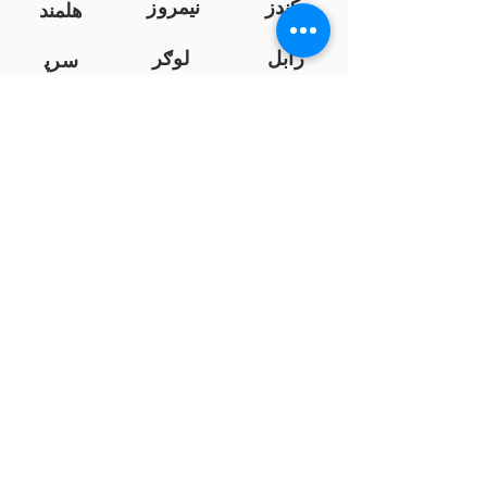
کندز
نیمروز
هلمند
زابل
لوګر
سرپ
ل
سمنګان
پروان
بامیان
...
پکتیا
بدخشان
پرداخت به بانک ها