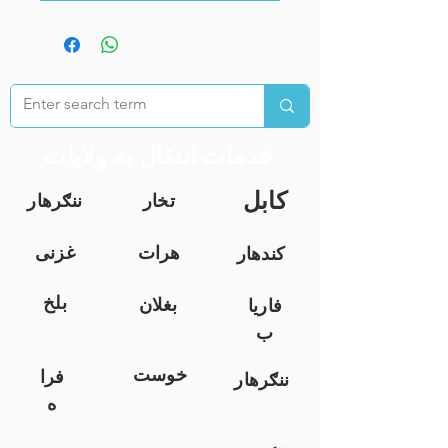
خدمات انتقال به ولایات
کابل
تخار
ننګرهار
هرات
غزنی
کندهار
بلخ
بغلان
فاریا
ب
خوست
فرا
ننګرهار
ه