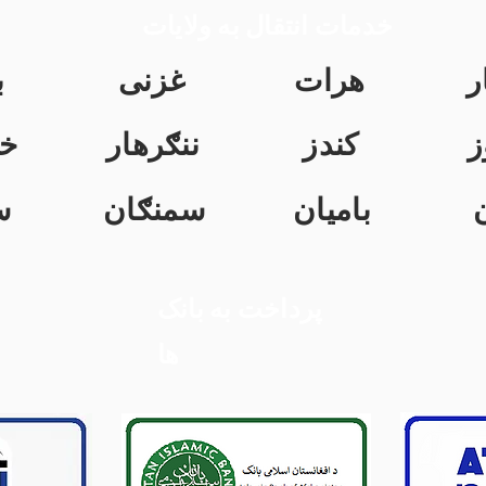
خدمات انتقال به ولایات
ر
هرات
غزنی
ب
ز
کندز
ننګرهار
خ
بامیان
سمنګان
س
پرداخت به بانک
ها