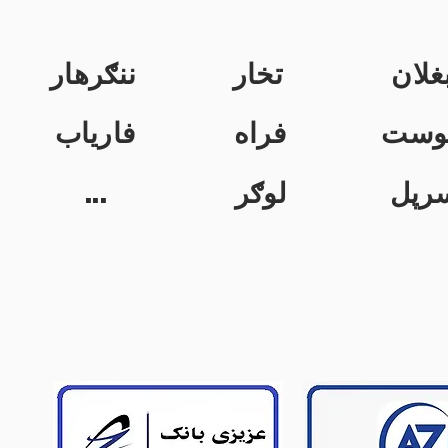
غلان
تخار
ننګرهار
وست
فراه
فاریاب
...
لوګر
رپل