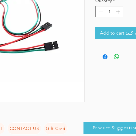
Quantity
*
Add to 
Product Suggestio
T
CONTACT US
Gift Card