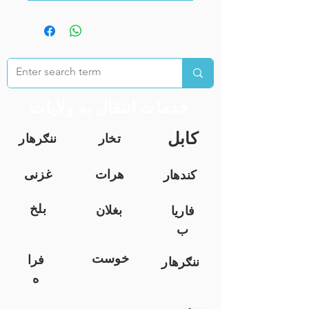
خدمات انتقال به ولایات
کابل
تخار
ننګرهار
هرات
غزنی
کندهار
بلخ
بغلان
فاریا
ب
خوست
فرا
ننګرهار
ه