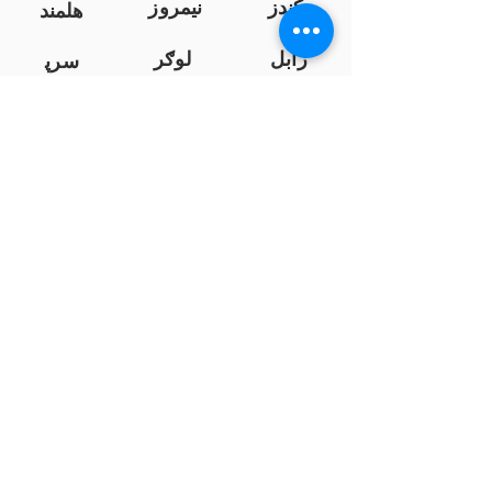
کندز
نیمروز
هلمند
زابل
لوګر
سرپ
ل
سمنګان
پروان
بامیان
...
پکتیا
بدخشان
پرداخت به بانک ها