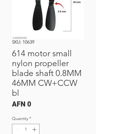
SKU: 10639
614 motor small
nylon propeller
blade shaft 0.8MM
46MM CW+CCW
bl
Price
AFN 0
Quantity
*