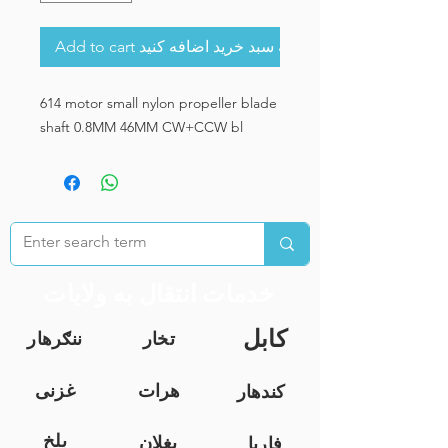
Add to cart به سبد خرید اضافه کنید
614 motor small nylon propeller blade 
shaft 0.8MM 46MM CW+CCW bl
خدمات انتقال به ولایات
کابل
تخار
ننګرهار
هرات
غزنی
کندهار
بلخ
بغلان
فاریا