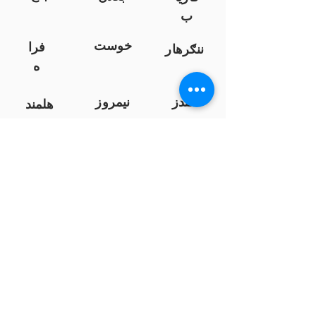
ب
خوست
فرا
ننګرهار
ه
کندز
نیمروز
هلمند
زابل
لوګر
سرپ
ل
سمنګان
پروان
بامیان
...
پکتیا
بدخشان
پرداخت به بانک ها