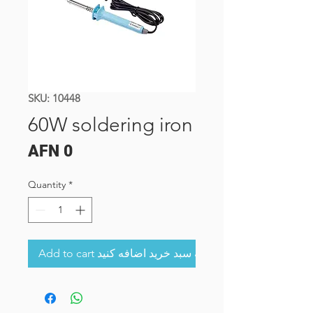
SKU: 10448
60W soldering iron
Price
AFN 0
Quantity
*
Add to cart به سبد خرید اضافه کنید