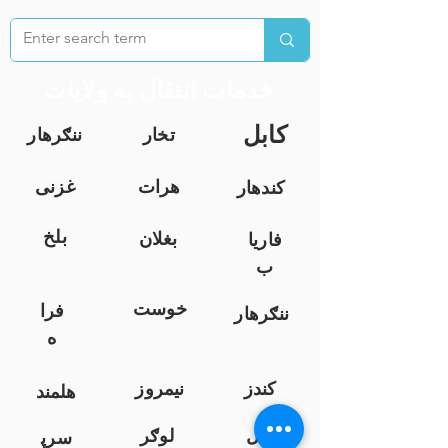
خدمات انتقال به ولایات
کابل
تخار
ننګرهار
هرات
غزنی
کندهار
بلخ
بغلان
فاریا
ب
خوست
فرا
ننګرهار
ه
کندز
نیمروز
هلمند
زابل
لوګر
سرپ