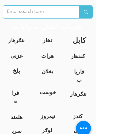
خدمات انتقال به ولایات
کابل
تخار
ننګرهار
هرات
غزنی
کندهار
بلخ
بغلان
فاریا
ب
خوست
فرا
ننګرهار
ه
کندز
نیمروز
هلمند
زابل
لوګر
سرپ