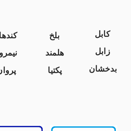
کابل
بلخ
کندها
زابل
هلمند
نیمرو
بدخشان
پکتیا
پروان