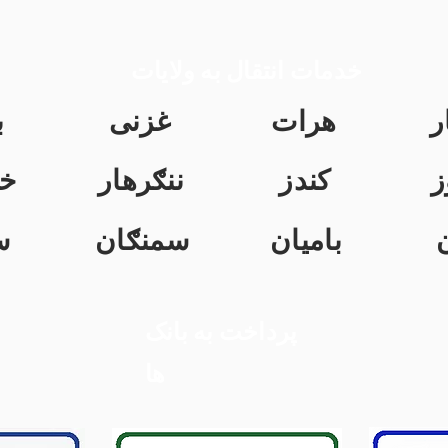
خدمات انتقال به ولایات
ر
هرات
غزنی
ب
ز
کندز
ننګرهار
خ
بامیان
سمنګان
س
پرداخت به بانک
ها