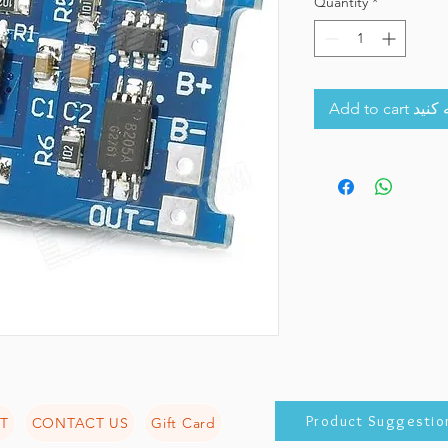
Quantity
*
Add to 
Product Suggestio
T
CONTACT US
Gift Card