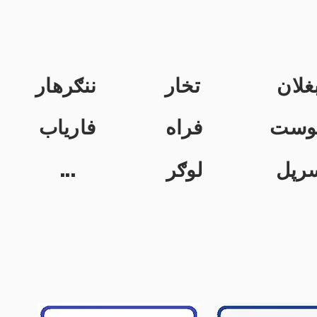
غلان
تخار
ننګرهار
وست
فراه
فاریاب
...
لوګر
رپل