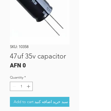
SKU: 10358
47uf 35v capacitor
Price
AFN 0
Quantity
*
Add to cart به سبد خرید اضافه کنید