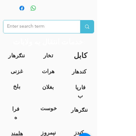
خدمات انتقال به ولایات
کابل
تخار
ننګرهار
هرات
غزنی
کندهار
بلخ
بغلان
فاریا
ب
خوست
فرا
ننګرهار
ه
کندز
نیمروز
هلمند