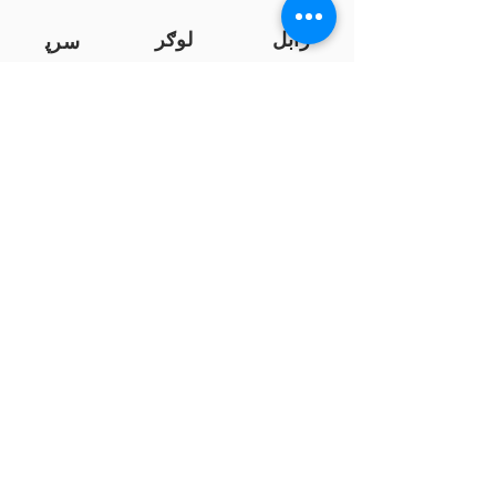
زابل
لوګر
سرپ
ل
سمنګان
پروان
بامیان
...
پکتیا
بدخشان
پرداخت به بانک ها