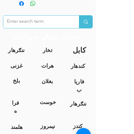
خدمات انتقال به ولایات
کابل
تخار
ننګرهار
هرات
غزنی
کندهار
بلخ
بغلان
فاریا
ب
خوست
فرا
ننګرهار
ه
کندز
نیمروز
هلمند