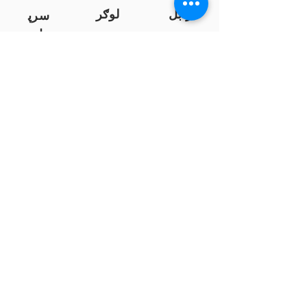
زابل
لوګر
سرپ
ل
سمنګان
پروان
بامیان
...
پکتیا
بدخشان
پرداخت به بانک ها