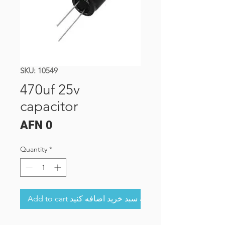
SKU: 10549
470uf 25v
capacitor
Price
AFN 0
Quantity
*
Add to cart به سبد خرید اضافه کنید