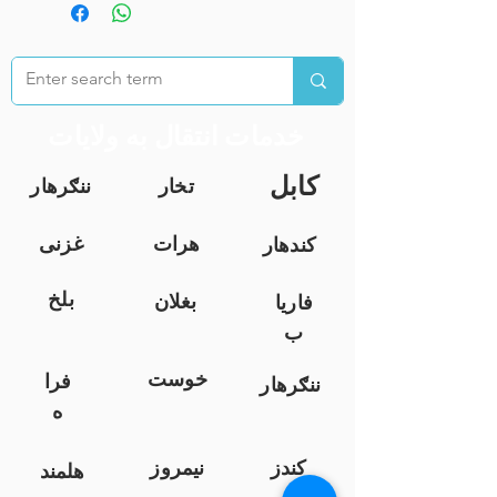
خدمات انتقال به ولایات
کابل
تخار
ننګرهار
هرات
غزنی
کندهار
بلخ
بغلان
فاریا
ب
خوست
فرا
ننګرهار
ه
کندز
نیمروز
هلمند