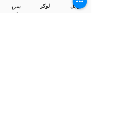
زابل
لوګر
سرپ
ل
سمنګان
پروان
بامیان
...
پکتیا
بدخشان
پرداخت به بانک ها