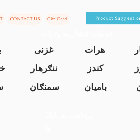
Product Suggestio
T
CONTACT US
Gift Card
خدمات انتقال به ولایات
ر
هرات
غزنی
ب
ز
کندز
ننګرهار
خ
بامیان
سمنګان
س
پرداخت به بانک
ها