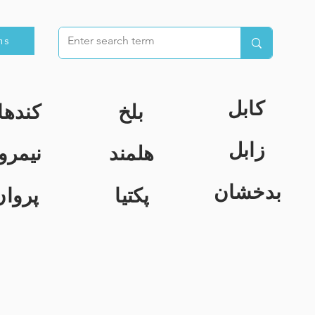
ns
کابل
بلخ
کندها
زابل
هلمند
نیمرو
بدخشان
پکتیا
پروان