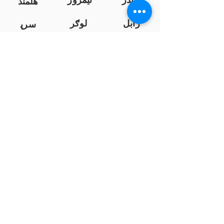
هلمند
زابل
لوګر
سرپ
ل
سمنګان
پروان
بامیان
...
پکتیا
بدخشان
پرداخت به بانک ها