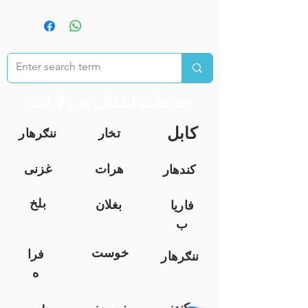
خدمات انتقال به ولایات
کابل
تخار
ننګرهار
هرات
غزنی
کندهار
بلخ
بغلان
فاریا
ب
خوست
فرا
ننګرهار
ه
کندز
نیمروز