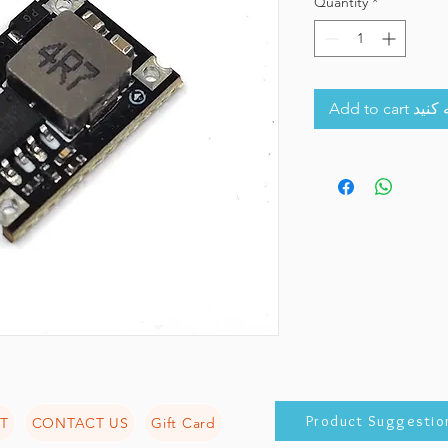
Quantity
*
Add to 
Product Suggestio
T
CONTACT US
Gift Card