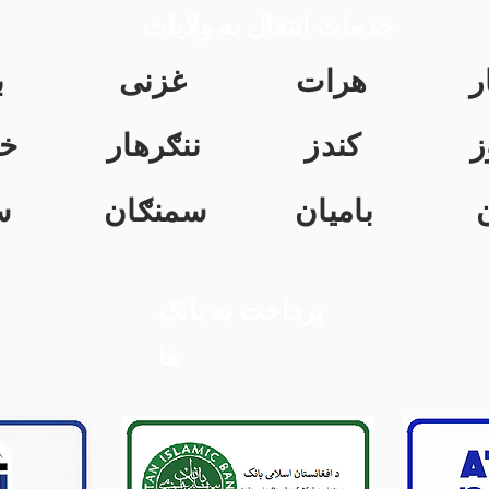
خدمات انتقال به ولایات
ر
هرات
غزنی
ب
ز
کندز
ننګرهار
خ
بامیان
سمنګان
س
پرداخت به بانک
ها