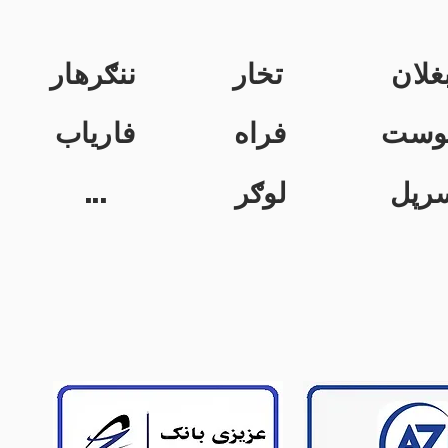
غلان
تخار
ننګرهار
وست
فراه
فاریاب
...
لوګر
رپل