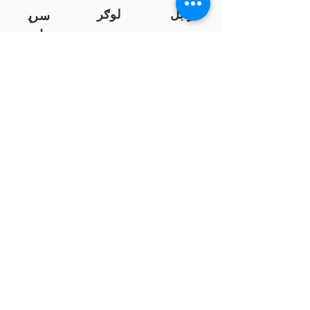
زابل
لوګر
سرپ
ل
سمنګان
پروان
بامیان
...
پکتیا
بدخشان
پرداخت به بانک ها