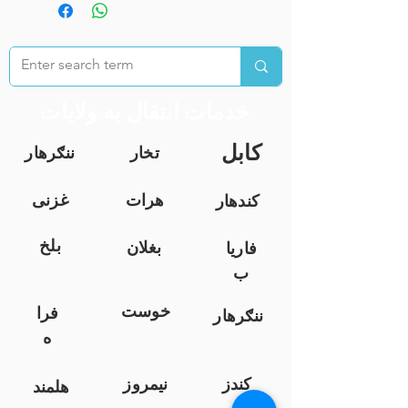
خدمات انتقال به ولایات
کابل
تخار
ننګرهار
هرات
غزنی
کندهار
بلخ
بغلان
فاریا
ب
خوست
فرا
ننګرهار
ه
کندز
نیمروز
هلمند