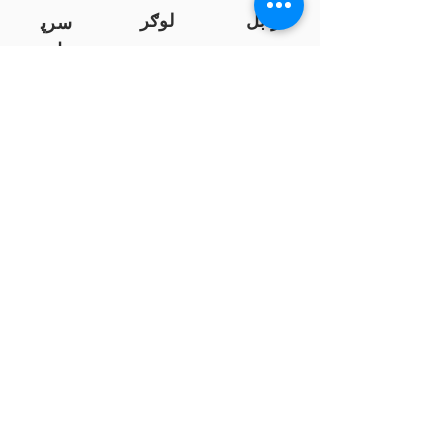
زابل
لوګر
سرپ
ل
سمنګان
پروان
بامیان
...
پکتیا
بدخشان
پرداخت به بانک ها