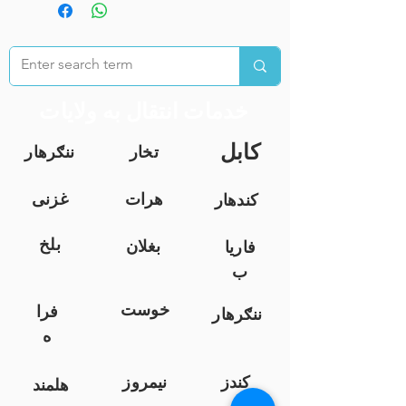
خدمات انتقال به ولایات
کابل
تخار
ننګرهار
هرات
غزنی
کندهار
بلخ
بغلان
فاریا
ب
خوست
فرا
ننګرهار
ه
کندز
نیمروز
هلمند