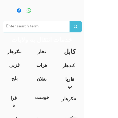
خدمات انتقال به ولایات
کابل
تخار
ننګرهار
هرات
غزنی
کندهار
بلخ
بغلان
فاریا
ب
خوست
فرا
ننګرهار
ه