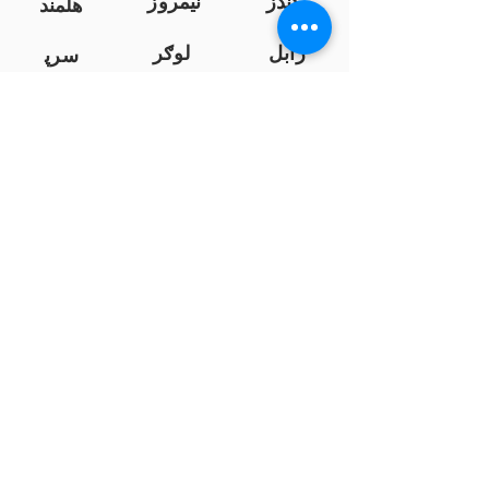
کندز
نیمروز
هلمند
زابل
لوګر
سرپ
ل
سمنګان
پروان
بامیان
...
پکتیا
بدخشان
پرداخت به بانک ها