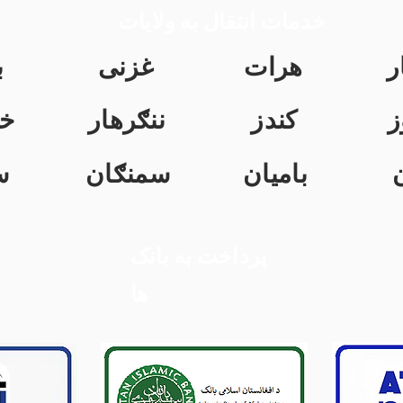
خدمات انتقال به ولایات
ر
هرات
غزنی
ب
ز
کندز
ننګرهار
خ
بامیان
سمنګان
س
پرداخت به بانک
ها