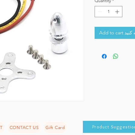
Quantity
*
Add to 
Product Suggestio
T
CONTACT US
Gift Card