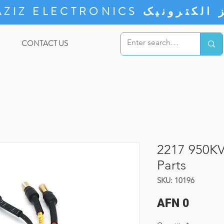
ZIZ ELECTRONICS
CONTACT US
2217 950KV
Parts
SKU: 10196
Price
AFN 0