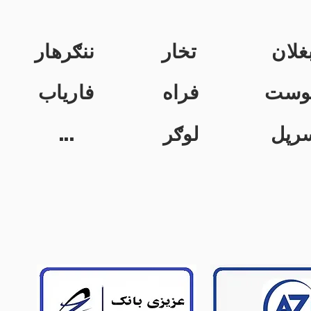
غلان
تخار
ننګرهار
وست
فراه
فاریاب
...
لوګر
رپل