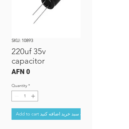
SKU: 10893
220uf 35v
capacitor
Price
AFN 0
Quantity
*
Add to cart به سبد خرید اضافه کنید