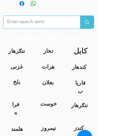
خدمات انتقال به ولایات
کابل
تخار
ننګرهار
هرات
غزنی
کندهار
بلخ
بغلان
فاریا
ب
خوست
فرا
ننګرهار
ه
کندز
نیمروز
هلمند