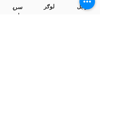
زابل
لوګر
سرپ
ل
سمنګان
پروان
بامیان
...
پکتیا
بدخشان
پرداخت به بانک ها