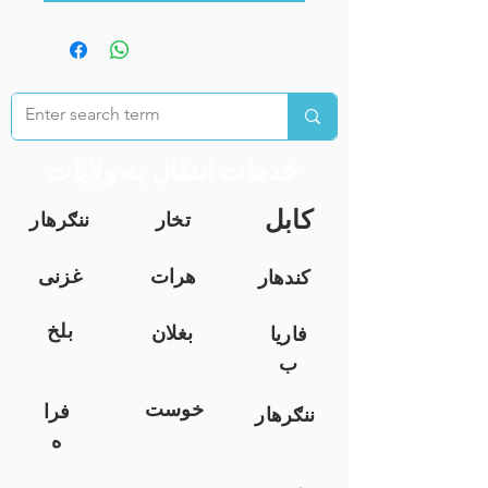
خدمات انتقال به ولایات
کابل
تخار
ننګرهار
هرات
غزنی
کندهار
بلخ
بغلان
فاریا
ب
خوست
فرا
ننګرهار
ه