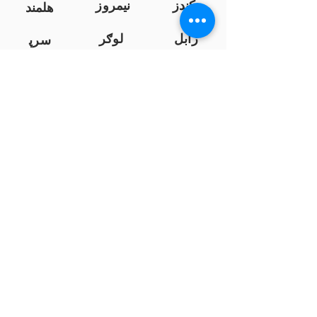
کندز
نیمروز
هلمند
زابل
لوګر
سرپ
ل
سمنګان
پروان
بامیان
...
پکتیا
بدخشان
پرداخت به بانک ها