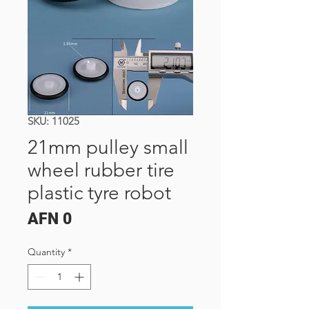
SKU: 11025
21mm pulley small
wheel rubber tire
plastic tyre robot
Price
AFN 0
Quantity
*