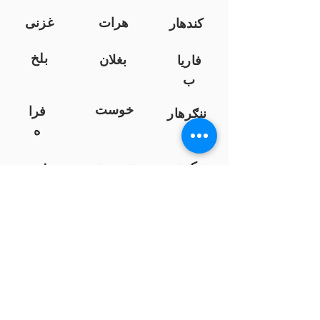
هرات
غزنی
کندهار
بلخ
بغلان
فاریا
ب
خوست
فرا
ننګرهار
ه
کندز
نیمروز
هلمند
زابل
لوګر
سرپ
ل
سمنګان
پروان
بامیان
...
پکتیا
بدخشان