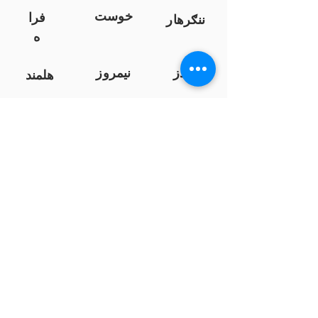
خوست
فرا
ننګرهار
ه
کندز
نیمروز
هلمند
زابل
لوګر
سرپ
ل
سمنګان
پروان
بامیان
...
پکتیا
بدخشان
پرداخت به بانک ها