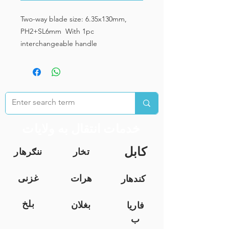
Two-way blade size: 6.35x130mm,
PH2+SL6mm With 1pc
interchangeable handle
خدمات انتقال به ولایات
کابل
تخار
ننګرهار
هرات
غزنی
کندهار
بلخ
بغلان
فاریا
ب