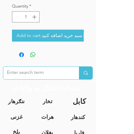
Quantity
*
Add to cart به سبد خرید اضافه کنید
خدمات انتقال به ولایات
کابل
تخار
ننګرهار
هرات
غزنی
کندهار
بلخ
بغلان
فاریا