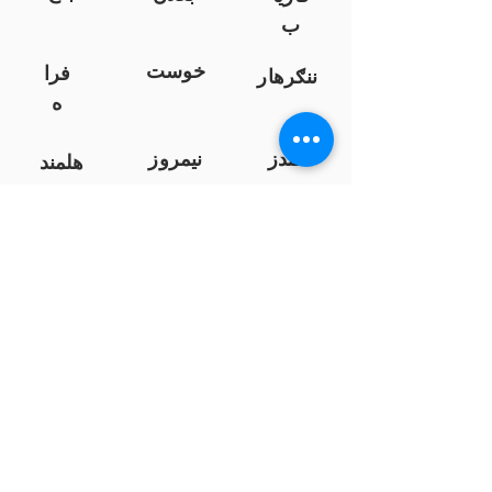
ب
خوست
فرا
ننګرهار
ه
کندز
نیمروز
هلمند
زابل
لوګر
سرپ
ل
سمنګان
پروان
بامیان
...
پکتیا
بدخشان
پرداخت به بانک ها