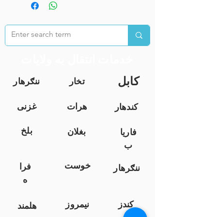
خدمات انتقال به ولایات
کابل
تخار
ننګرهار
هرات
غزنی
کندهار
بلخ
بغلان
فاریا
ب
خوست
فرا
ننګرهار
ه
کندز
نیمروز
هلمند