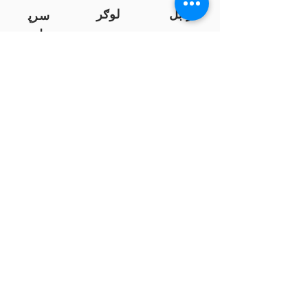
زابل
لوګر
سرپ
ل
سمنګان
پروان
بامیان
...
پکتیا
بدخشان
پرداخت به بانک ها