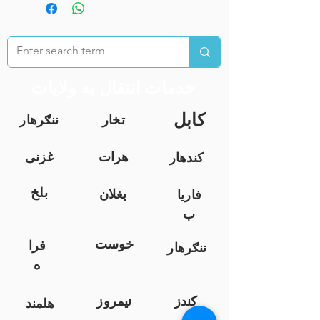
خدمات انتقال به ولایات
کابل
تخار
ننګرهار
هرات
غزنی
کندهار
بلخ
بغلان
فاریا
ب
خوست
فرا
ننګرهار
ه
کندز
نیمروز
هلمند