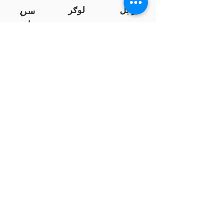
زابل
لوګر
سرپ
ل
سمنګان
پروان
بامیان
...
پکتیا
بدخشان
پرداخت به بانک ها