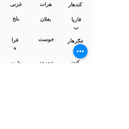
هرات
غزنی
کندهار
بلخ
بغلان
فاریا
ب
خوست
فرا
ننګرهار
ه
کندز
نیمروز
هلمند
زابل
لوګر
سرپ
ل
سمنګان
پروان
بامیان
...
پکتیا
بدخشان
پرداخت به بانک ها