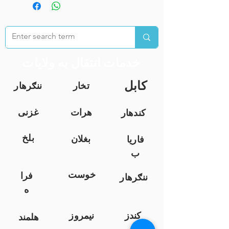
خدمات انتقال به ولایات
کابل
تخار
ننګرهار
هرات
غزنی
کندهار
بلخ
بغلان
فاریا
ب
خوست
فرا
ننګرهار
ه
کندز
نیمروز
هلمند