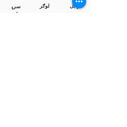
زابل
لوګر
سرپ
ل
سمنګان
پروان
بامیان
...
پکتیا
بدخشان
پرداخت به بانک ها