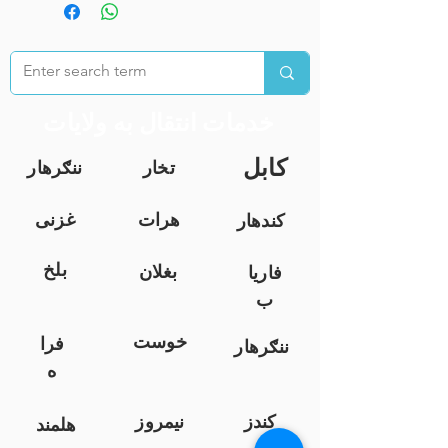
خدمات انتقال به ولایات
کابل
تخار
ننګرهار
هرات
غزنی
کندهار
بلخ
بغلان
فاریا
ب
خوست
فرا
ننګرهار
ه
کندز
نیمروز
هلمند