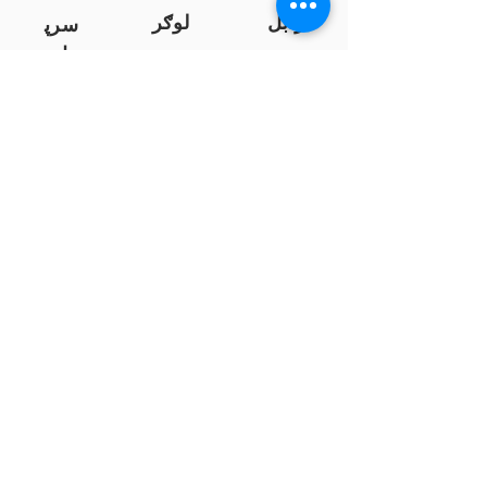
زابل
لوګر
سرپ
ل
سمنګان
پروان
بامیان
...
پکتیا
بدخشان
پرداخت به بانک ها