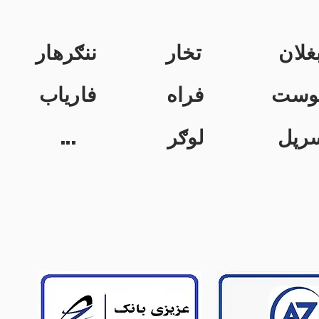
غلان
تخار
ننګرهار
وست
فراه
فاریاب
...
لوګر
رپل