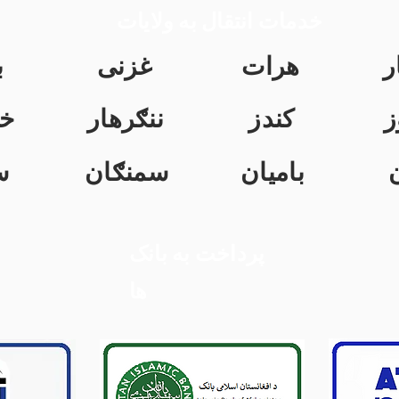
خدمات انتقال به ولایات
ر
هرات
غزنی
ب
ز
کندز
ننګرهار
خ
بامیان
سمنګان
س
پرداخت به بانک
ها