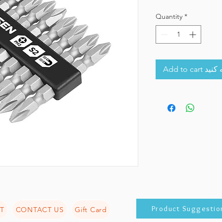
Quantity
*
Add to 
Product Suggestio
T
CONTACT US
Gift Card