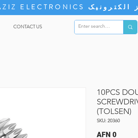
ZIZ ELECTRONICS
CONTACT US
10PCS DO
SCREWDRIV
(TOLSEN)
SKU: 20360
Price
AFN 0