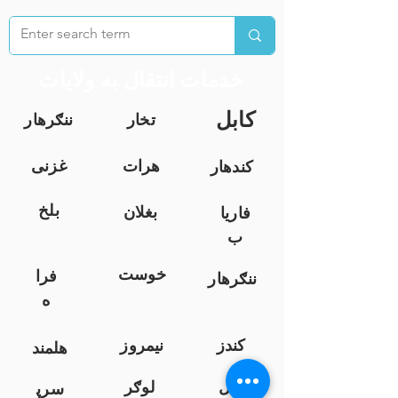
خدمات انتقال به ولایات
کابل
تخار
ننګرهار
هرات
غزنی
کندهار
بلخ
بغلان
فاریا
ب
خوست
فرا
ننګرهار
ه
کندز
نیمروز
هلمند
زابل
لوګر
سرپ