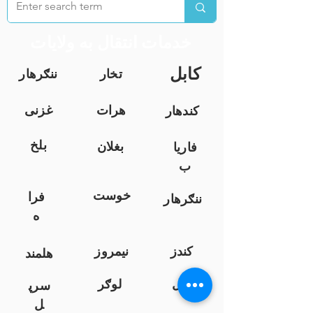
خدمات انتقال به ولایات
کابل
تخار
ننګرهار
هرات
غزنی
کندهار
بلخ
بغلان
فاریا
ب
خوست
فرا
ننګرهار
ه
کندز
نیمروز
هلمند
زابل
لوګر
سرپ
ل