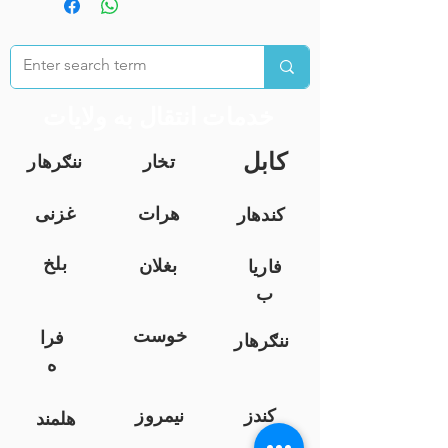
خدمات انتقال به ولایات
کابل
تخار
ننګرهار
هرات
غزنی
کندهار
بلخ
بغلان
فاریا
ب
خوست
فرا
ننګرهار
ه
کندز
نیمروز
هلمند