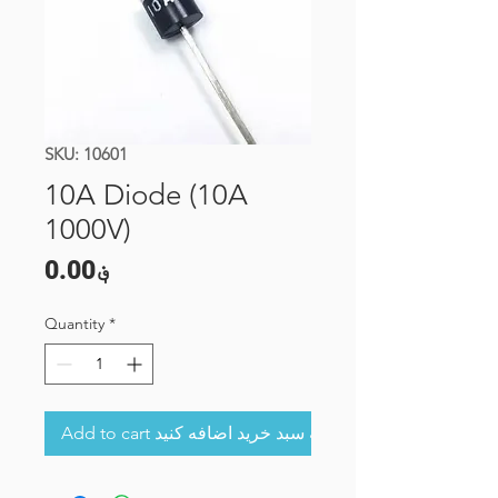
SKU: 10601
10A Diode (10A
1000V)
Price
؋0.00
Quantity
*
Add to cart به سبد خرید اضافه کنید