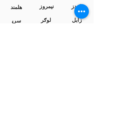
کندز
نیمروز
هلمند
زابل
لوګر
سرپ
ل
سمنګان
پروان
بامیان
...
پکتیا
بدخشان
پرداخت به بانک ها