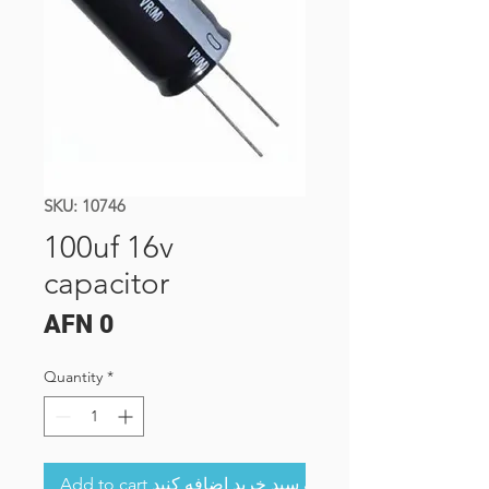
SKU: 10746
100uf 16v
capacitor
Price
AFN 0
Quantity
*
Add to cart به سبد خرید اضافه کنید