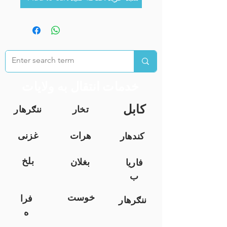
خدمات انتقال به ولایات
کابل
تخار
ننګرهار
هرات
غزنی
کندهار
بلخ
بغلان
فاریا
ب
خوست
فرا
ننګرهار
ه