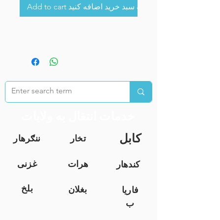
Add to cart به سبد خرید اضافه کنید
خدمات انتقال به ولایات
کابل
تخار
ننګرهار
هرات
غزنی
کندهار
بلخ
بغلان
فاریا
ب