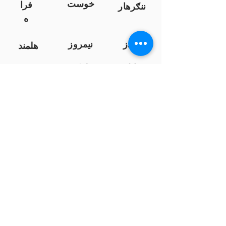
خوست
فرا
ننګرهار
ه
کندز
نیمروز
هلمند
زابل
لوګر
سرپ
ل
سمنګان
پروان
بامیان
...
پکتیا
بدخشان
پرداخت به بانک ها