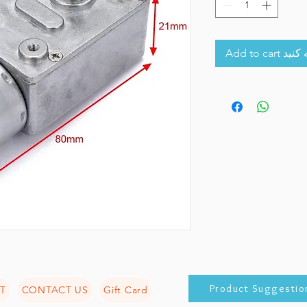
Add to 
Product Suggestio
T
CONTACT US
Gift Card