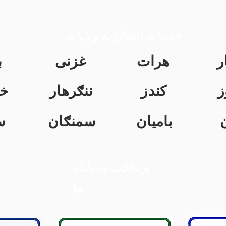
خدمات انتقال به ولایات
ر
هرات
غزنی
ب
ز
کندز
ننګرهار
خ
بامیان
سمنګان
س
پرداخت به بانک
ها