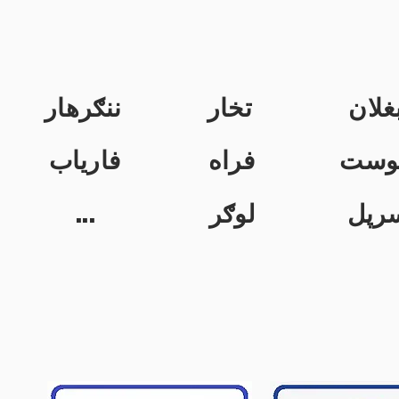
غلان
تخار
ننګرهار
وست
فراه
فاریاب
...
لوګر
رپل