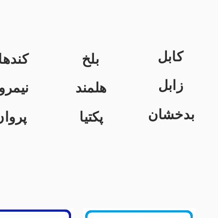
کابل
بلخ
کندها
زابل
هلمند
نیمرو
بدخشان
پکتیا
پروان